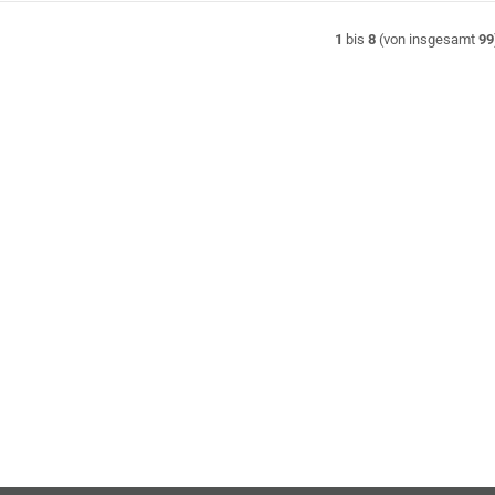
1
bis
8
(von insgesamt
99