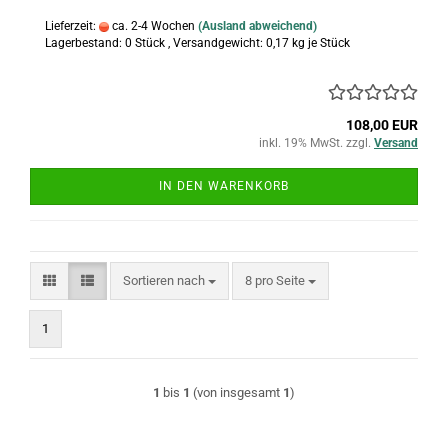
Lieferzeit:
ca. 2-4 Wochen
(Ausland abweichend)
Lagerbestand: 0 Stück , Versandgewicht:
0,17
kg je Stück
108,00 EUR
inkl. 19% MwSt. zzgl.
Versand
IN DEN WARENKORB
Sortieren nach
pro Seite
Sortieren nach
8 pro Seite
1
1
bis
1
(von insgesamt
1
)