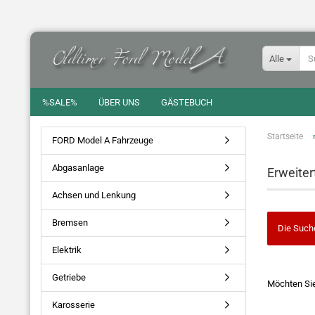
Alle
%SALE%
ÜBER UNS
GÄSTEBUCH
Startseite
FORD Model A Fahrzeuge
Abgasanlage
Erweiter
Achsen und Lenkung
Bremsen
Die Such
Elektrik
MÖCHTEN
Getriebe
Möchten Si
SIE
NOCH
Karosserie
EINMAL