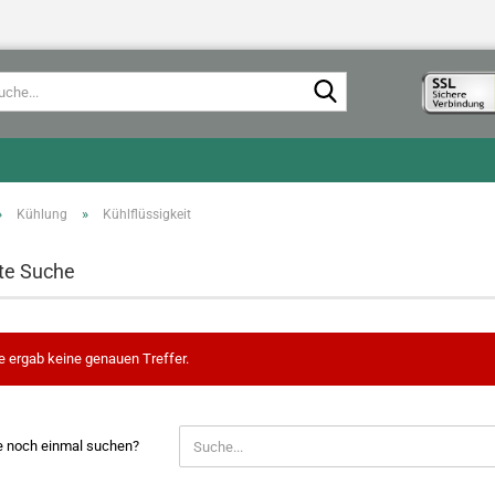
Suche...
»
»
Kühlung
Kühlflüssigkeit
te Suche
e ergab keine genauen Treffer.
e noch einmal suchen?