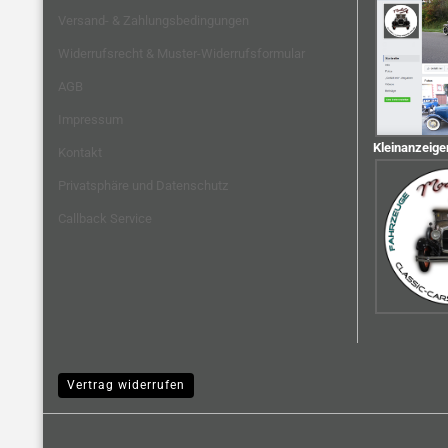
Versand- & Zahlungsbedingungen
Widerrufsrecht & Muster-Widerrufsformular
AGB
Impressum
Kleinanzeige
Kontakt
Privatsphäre und Datenschutz
Callback Service
Vertrag widerrufen