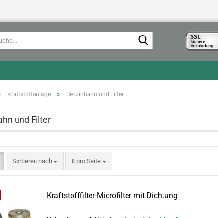
Suche...
»
»
Kraftstoffanlage
Benzinhahn und Filter
hn und Filter
Sortieren nach
pro Seite
Sortieren nach
8 pro Seite
Kraftstofffilter-Microfilter mit Dichtung