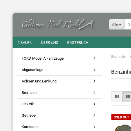
Alle
%SALE%
ÜBER UNS
GÄSTEBUCH
Startseite
FORD Model A Fahrzeuge
Abgasanlage
Benzinha
Achsen und Lenkung
Bremsen
Elektrik
Getriebe
SOLD OUT
Karosserie