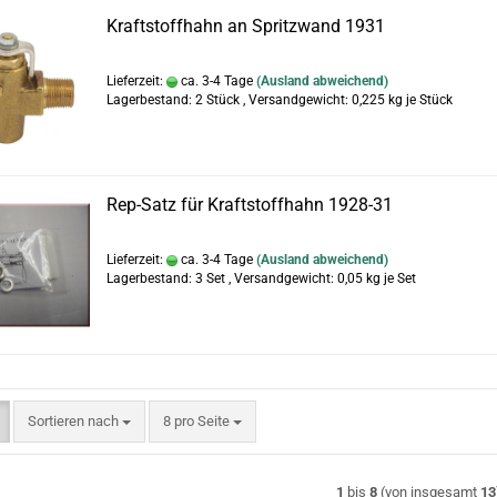
Kraftstoffhahn an Spritzwand 1931
Lieferzeit:
ca. 3-4 Tage
(Ausland abweichend)
Lagerbestand: 2 Stück , Versandgewicht:
0,225
kg je Stück
Rep-Satz für Kraftstoffhahn 1928-31
Lieferzeit:
ca. 3-4 Tage
(Ausland abweichend)
Lagerbestand: 3 Set , Versandgewicht:
0,05
kg je Set
Sortieren nach
pro Seite
Sortieren nach
8 pro Seite
1
bis
8
(von insgesamt
13