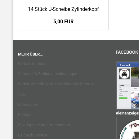
14 Stück U-Scheibe Zylinderkopf
5,00 EUR
FACEBOOK
MEHR ÜBER...
Kontaktformular
Versand- & Zahlungsbedingungen
Widerrufsrecht & Muster-Widerrufsformular
AGB
Impressum
Kleinanzeige
Kontakt
Privatsphäre und Datenschutz
Callback Service