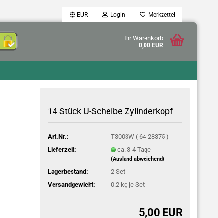
EUR
Login
Merkzettel
Ihr Warenkorb
0,00 EUR
14 Stück U-Scheibe Zylinderkopf
Art.Nr.:
T3003W ( 64-28375 )
Lieferzeit:
ca. 3-4 Tage
(Ausland abweichend)
Lagerbestand:
2
Set
Versandgewicht:
0.2
kg je Set
5,00 EUR