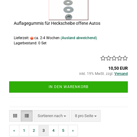
Auflagegummis für Heckscheibe offene Autos
Lieferzeit:
ca. 2-4 Wochen
(Ausland abweichend)
Lagerbestand: 0 Set
10,50 EUR
inkl. 19% MwSt. zzgl.
Versand
IN DEN WARENKORB
Sortieren nach
pro Seite
Sortieren nach
8 pro Seite
«
1
2
3
4
5
»